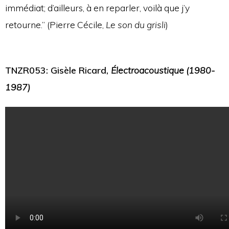
immédiat; d’ailleurs, à en reparler, voilà que j’y
retourne.” (Pierre Cécile,
Le son du grisli
)
TNZR053: Gisèle Ricard,
Électroacoustique (1980-
1987)